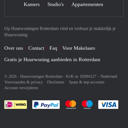
Kamers
Studio's
Appartementen
Op Huurwoningen Rotterdam vind en verhuur je makkelijk je
Huurwoning
Over ons
Contact
Faq
Voor Makelaars
Gratis je Huurwoning aanbieden in Rotterdam
© 2026 - Huurwoningen Rotterdam - KvK nr. 02094127 –
Nederland
Voorwaarden & privacy
Disclaimer
Spam & nep-accounts
Account verwijderen
Je rekent gemakkelijk af met Paypal
Je rekent gemakkelijk af met M
Je rekent gemakkelij
Je re