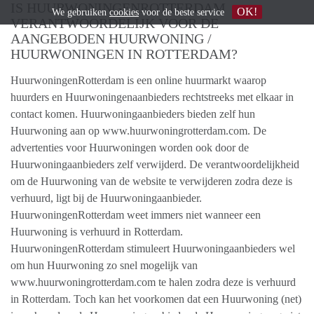
IS HUURWONINGENROTTERDAM
OK!
We gebruiken
cookies
voor de beste service
VERANTWOORDELIJK VOOR DE
AANGEBODEN HUURWONING /
HUURWONINGEN IN ROTTERDAM?
HuurwoningenRotterdam is een online huurmarkt waarop
huurders en Huurwoningenaanbieders rechtstreeks met elkaar in
contact komen. Huurwoningaanbieders bieden zelf hun
Huurwoning aan op www.huurwoningrotterdam.com. De
advertenties voor Huurwoningen worden ook door de
Huurwoningaanbieders zelf verwijderd. De verantwoordelijkheid
om de Huurwoning van de website te verwijderen zodra deze is
verhuurd, ligt bij de Huurwoningaanbieder.
HuurwoningenRotterdam weet immers niet wanneer een
Huurwoning is verhuurd in Rotterdam.
HuurwoningenRotterdam stimuleert Huurwoningaanbieders wel
om hun Huurwoning zo snel mogelijk van
www.huurwoningrotterdam.com te halen zodra deze is verhuurd
in Rotterdam. Toch kan het voorkomen dat een Huurwoning (net)