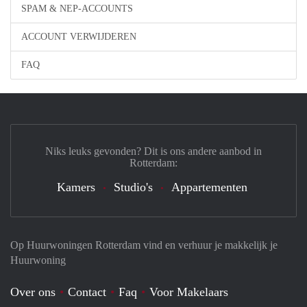
SPAM & NEP-ACCOUNTS
ACCOUNT VERWIJDEREN
FAQ
Niks leuks gevonden? Dit is ons andere aanbod in
Rotterdam:
Kamers
Studio's
Appartementen
Op Huurwoningen Rotterdam vind en verhuur je makkelijk je
Huurwoning
Over ons
Contact
Faq
Voor Makelaars