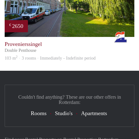
2650
€
Rott
Provenierssingel
Double Penthouse
2
103 m
· 3 rooms · Immediately - Indefinite period
Couldn't find anything? These are our other offers in
Rotterdam:
Rooms
Studio's
Apartments