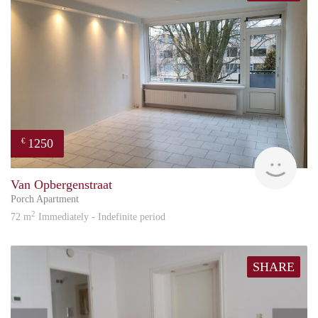
1250
€
Reini
Van Opbergenstraat
Porch Apartment
2
72 m
Immediately - Indefinite period
SHARE