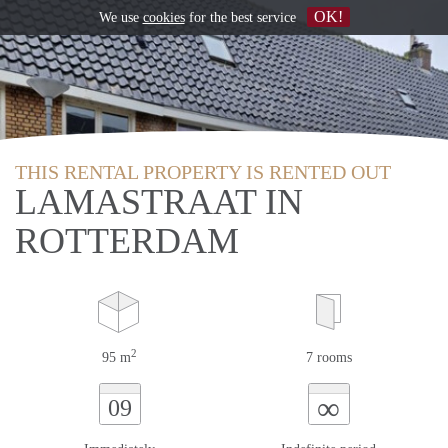
OK!
We use
cookies
for the best service
THIS RENTAL PROPERTY IS RENTED OUT
LAMASTRAAT IN
ROTTERDAM
2
95 m
7 rooms
∞
09