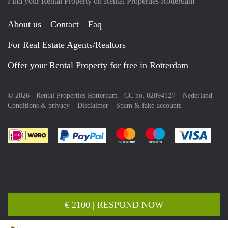
Find your Rental Property on Rental Properties Rotterdam
About us
Contact
Faq
For Real Estate Agents/Realtors
Offer your Rental Property for free in Rotterdam
© 2026 - Rental Properties Rotterdam - CC no. 02094127 –
Nederland
Conditions & privacy
Disclaimer
Spam & fake-accounts
Pay easily with :payment method
Pay easily with :payment meth
Pay easily with :pay
Pay e
€ 2100 | RESPOND NOW