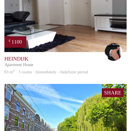
1100
€
Alex
HEINDIJK
Apartment House
2
83 m
· 3 rooms · Immediately - Indefinite period
SHARE