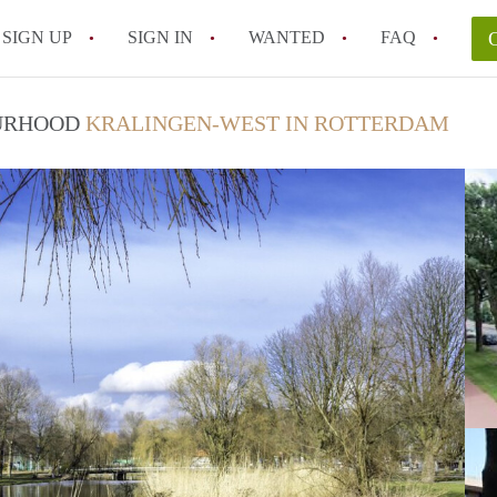
SIGN UP
SIGN IN
WANTED
FAQ
All FAQs
OURHOOD
KRALINGEN-WEST IN ROTTERDAM