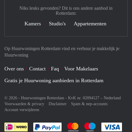
Niks leuks gevonden? Dit is ons andere aanbod in
Rotterdam:
Kamers
Studio's
Appartementen
Op Huurwoningen Rotterdam vind en verhuur je makkelijk je
Huurwoning
Over ons
Contact
Faq
Voor Makelaars
Gratis je Huurwoning aanbieden in Rotterdam
© 2026 - Huurwoningen Rotterdam - KvK nr. 02094127 –
Nederland
Voorwaarden & privacy
Disclaimer
Spam & nep-accounts
Account verwijderen
Je rekent gemakkelijk af met Paypal
Je rekent gemakkelijk af met M
Je rekent gemakkelij
Je re