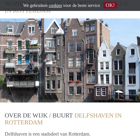
WONEN IN DE WIJK / BUURT
DELFSHAVEN
OK!
We gebruiken
cookies
voor de beste service
IN ROTTERDAM
OVER DE WIJK / BUURT
DELFSHAVEN IN
ROTTERDAM
Delfshaven is een stadsdeel van Rotterdam.