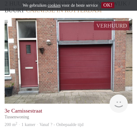
2 HUURWONINGEN VERHUURD IN DE WIJK /
OK!
We gebruiken
cookies
voor de beste service
BUURT
CARNISSE IN ROTTERDAM
VERHUURD
Vast
3e Carnissestraat
Tussenwoning
2
200 m
· 1 kamer · Vanaf ? - Onbepaalde tijd