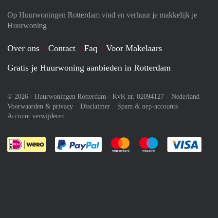
Op Huurwoningen Rotterdam vind en verhuur je makkelijk je
Huurwoning
Over ons
Contact
Faq
Voor Makelaars
Gratis je Huurwoning aanbieden in Rotterdam
© 2026 - Huurwoningen Rotterdam - KvK nr. 02094127 –
Nederland
Voorwaarden & privacy
Disclaimer
Spam & nep-accounts
Account verwijderen
Je rekent gemakkelijk af met Paypal
Je rekent gemakkelijk af met M
Je rekent gemakkelij
Je re