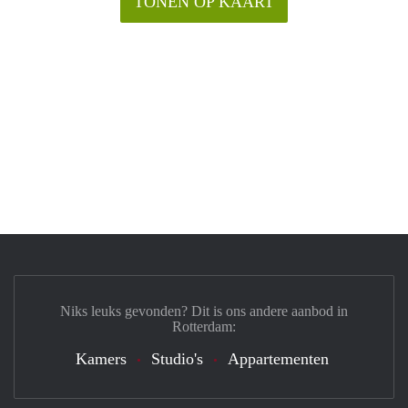
TONEN OP KAART
Niks leuks gevonden? Dit is ons andere aanbod in
Rotterdam:
Kamers
Studio's
Appartementen