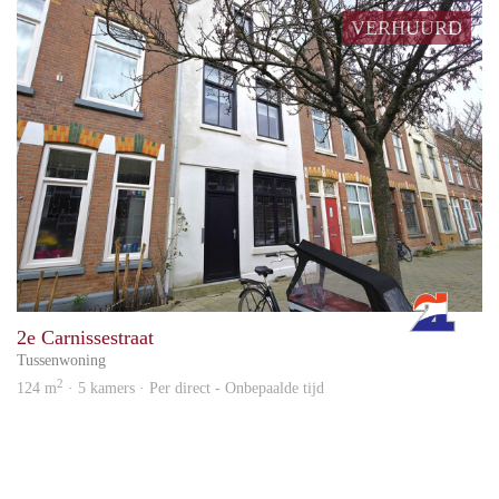
VERHUURD
Rott
2e Carnissestraat
Tussenwoning
2
124 m
· 5 kamers · Per direct - Onbepaalde tijd