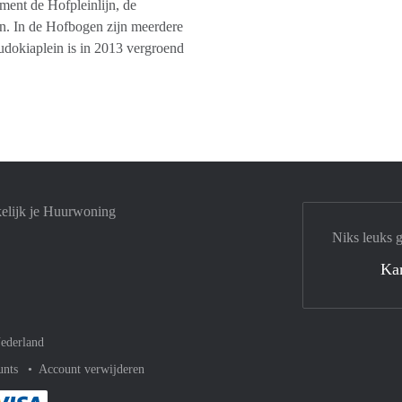
ent de Hofpleinlijn, de
n. In de Hofbogen zijn meerdere
udokiaplein is in 2013 vergroend
elijk je Huurwoning
Niks leuks 
Ka
ederland
unts
Account verwijderen