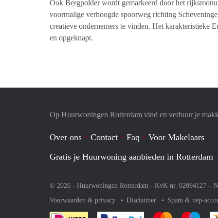
Ook Bergpolder wordt gemarkeerd door het rijksmonum
voormalige verhoogde spoorweg richting Scheveninge
creatieve ondernemers te vinden. Het karakteristieke E
en opgeknapt.
Op Huurwoningen Rotterdam vind en verhuur je makk
Over ons
Contact
Faq
Voor Makelaars
Gratis je Huurwoning aanbieden in Rotterdam
© 2026 - Huurwoningen Rotterdam - KvK nr. 02094127 –
N
Voorwaarden & privacy
Disclaimer
Spam & nep-acco