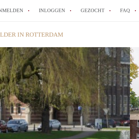
NMELDEN
INLOGGEN
GEZOCHT
FAQ
LDER IN ROTTERDAM
How to translate HuurwoningenRotterda
Wat is HuurwoningenRotterdam?
Hoeveel kost het om te reageren op een 
Wat is de privacyverklaring van Huurwo
Berekent HuurwoningenRotterdam
makelaarsvergoeding/bemiddelingsvergoe
Alle veelgestelde vragen