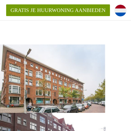
GRATIS JE HUURWONING AANBIEDEN
m!
Huurwoning in Rotterdam?
ningenRotterdam?
ding?