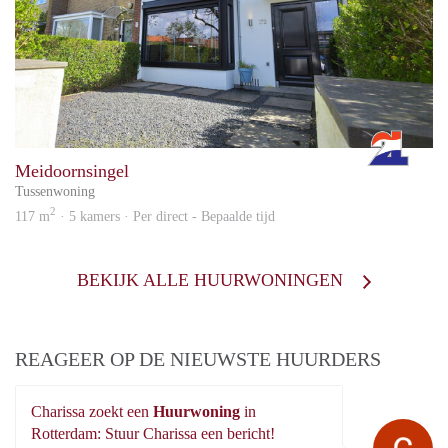
Rott
Meidoornsingel
Tussenwoning
2
117 m
· 5 kamers · Per direct - Bepaalde tijd
BEKIJK ALLE HUURWONINGEN
REAGEER OP DE NIEUWSTE HUURDERS
Charissa zoekt een
Huurwoning
in
Ch
Rotterdam: Stuur Charissa een bericht!