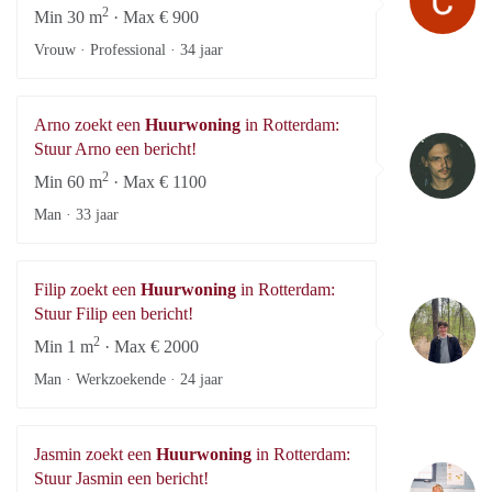
2
Min 30 m
· Max € 900
Vrouw · Professional ·
34 jaar
Arno zoekt een
Huurwoning
in Rotterdam:
Ar
Stuur Arno een bericht!
2
Min 60 m
· Max € 1100
Man ·
33 jaar
Filip zoekt een
Huurwoning
in Rotterdam:
Fi
Stuur Filip een bericht!
2
Min 1 m
· Max € 2000
Man · Werkzoekende ·
24 jaar
Jasmin zoekt een
Huurwoning
in Rotterdam:
Ja
Stuur Jasmin een bericht!