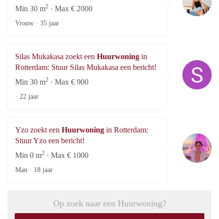
2
Min 30 m
· Max € 2000
Vrouw ·
35 jaar
Silas Mukakasa zoekt een
Huurwoning
in
Si
Rotterdam: Stuur Silas Mukakasa een bericht!
2
Min 30 m
· Max € 900
·
22 jaar
Yzo zoekt een
Huurwoning
in Rotterdam:
Y
Stuur Yzo een bericht!
2
Min 0 m
· Max € 1000
Man ·
18 jaar
Op zoek naar een Huurwoning?