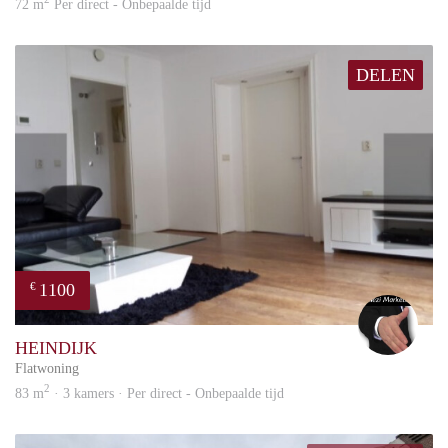
72 m
Per direct - Onbepaalde tijd
DELEN
1100
€
Alex
HEINDIJK
Flatwoning
2
83 m
· 3 kamers · Per direct - Onbepaalde tijd