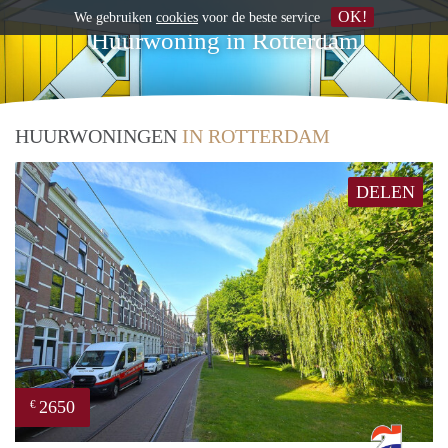
OK!
We gebruiken
cookies
voor de beste service
Huurwoning in Rotterdam
HUURWONINGEN
IN ROTTERDAM
DELEN
2650
€
Rott