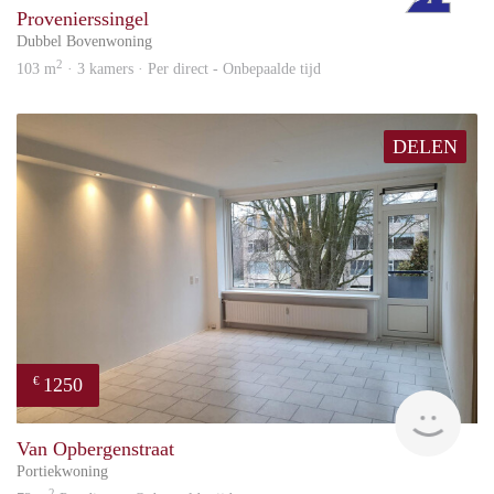
Provenierssingel
Dubbel Bovenwoning
2
103 m
· 3 kamers · Per direct - Onbepaalde tijd
DELEN
1250
€
Reini
Van Opbergenstraat
Portiekwoning
2