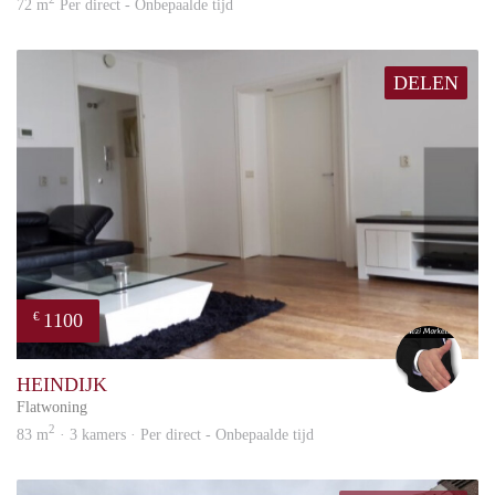
72 m
Per direct - Onbepaalde tijd
DELEN
1100
€
Alex
HEINDIJK
Flatwoning
2
83 m
· 3 kamers · Per direct - Onbepaalde tijd