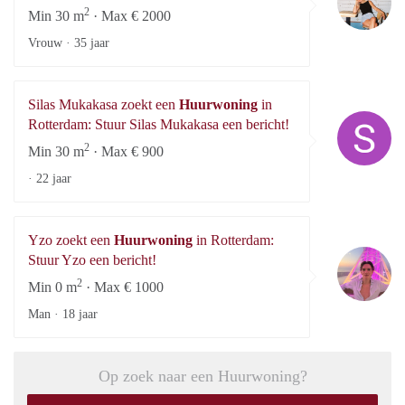
2
Min 30 m
· Max € 2000
Vrouw ·
35 jaar
Silas Mukakasa zoekt een
Huurwoning
in
Si
Rotterdam: Stuur Silas Mukakasa een bericht!
2
Min 30 m
· Max € 900
·
22 jaar
Yzo zoekt een
Huurwoning
in Rotterdam:
Y
Stuur Yzo een bericht!
2
Min 0 m
· Max € 1000
Man ·
18 jaar
Op zoek naar een Huurwoning?