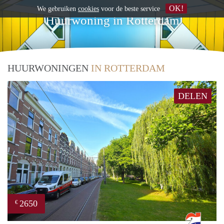
OK!
We gebruiken
cookies
voor de beste service
Huurwoning in Rotterdam
HUURWONINGEN
IN ROTTERDAM
DELEN
2650
€
Rott