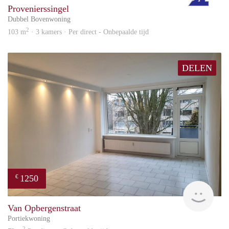
Provenierssingel
Dubbel Bovenwoning
2
103 m
· 3 kamers · Per direct - Onbepaalde tijd
DELEN
1250
€
Reini
Van Opbergenstraat
Portiekwoning
2