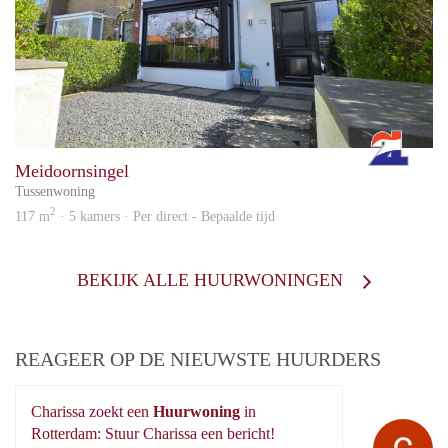
Rott
Meidoornsingel
Tussenwoning
2
117 m
· 5 kamers · Per direct - Bepaalde tijd
BEKIJK ALLE HUURWONINGEN
REAGEER OP DE NIEUWSTE HUURDERS
Charissa zoekt een
Huurwoning
in
Ch
Rotterdam: Stuur Charissa een bericht!