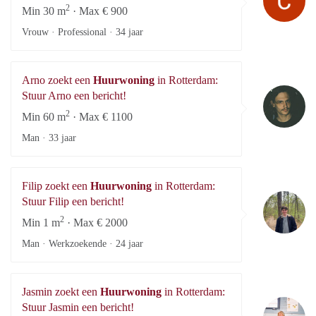
2
Min 30 m
· Max € 900
Vrouw · Professional ·
34 jaar
Arno zoekt een
Huurwoning
in Rotterdam:
Ar
Stuur Arno een bericht!
2
Min 60 m
· Max € 1100
Man ·
33 jaar
Filip zoekt een
Huurwoning
in Rotterdam:
Fi
Stuur Filip een bericht!
2
Min 1 m
· Max € 2000
Man · Werkzoekende ·
24 jaar
Jasmin zoekt een
Huurwoning
in Rotterdam:
Ja
Stuur Jasmin een bericht!